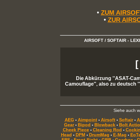
•
ZUM AIRSO
•
ZUR AIRS
AIRSOFT / SOFTAIR - LE
[
Die Abkürzung ''ASAT-Camo'
Camouflage'', also zu deutsch '
Siehe auch we
AEG
Aimpoint
Airsoft
Softair
A
•
•
•
•
Gear
Bipod
Blowback
Bolt Acti
•
•
•
Cheek Piece
Cleaning Rod
Cockin
•
•
Head
DPM
DrumMag
E-Mag
EoT
•
•
•
•
FPS
Front Sight
GBB
Gearbox
G