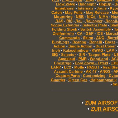
•
•
•
•
Flow Valve
Holosight
HopUp
H
•
•
•
Innerbarrel
Internals
Joule
Kyo
•
•
•
Catch
Mag Pulls
Mag Release
Mem
•
•
•
Mountring
NBB
NiCd
NiMh
Noz
•
•
•
•
RAS
RIS
Rail
Railcover
Recoil
•
•
•
•
Scope Extender
Selector Plate
Shel
•
•
Folding Stock
Switch Assembly
T
•
•
Zielfernrohr
CA
G&P
ICS
Marus
•
•
•
•
Commando
Skirm
AUG
Barrel
•
•
•
Bushings
Bearing
Benelli
Brass
•
•
•
•
Action
Single Action
Dust Cover
•
•
•
Inch
Kalaschnikow
KWKG
LAM
•
•
•
•
SIG
Selector
SIR
Tappet Plate
U
•
•
•
•
Amoklauf
PMR
Woodland
AC
•
•
•
Chestrigg
Cool down - Effekt
EB
•
•
LARP
LC2
Molle
PASGT
Real Ste
•
•
•
•
Assault Carbine
AK-47
ANGS
A
•
•
•
Custom Parts
Customizing
Cybe
•
•
Guarder
Green Gas
Halbautomatik
•
•
Sn
•
•
ZUM AIRSO
•
ZUR AIRS