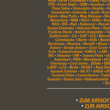
Head
DPM
DrumMag
E-Mag
EoT
•
•
•
•
FPS
Front Sight
GBB
Gearbox
G
•
•
•
•
Flow Valve
Holosight
HopUp
H
•
•
•
Innerbarrel
Internals
Joule
Kyo
•
•
•
Catch
Mag Pulls
Mag Release
Mem
•
•
•
Mountring
NBB
NiCd
NiMh
Noz
•
•
•
•
RAS
RIS
Rail
Railcover
Recoil
•
•
•
•
Scope Extender
Selector Plate
Shel
•
•
Folding Stock
Switch Assembly
T
•
•
Zielfernrohr
CA
G&P
ICS
Marus
•
•
•
•
Commando
Skirm
AUG
Barrel
•
•
•
Bushings
Bearing
Benelli
Brass
•
•
•
•
Action
Single Action
Dust Cover
•
•
•
Inch
Kalaschnikow
KWKG
LAM
•
•
•
•
SIG
Selector
SIR
Tappet Plate
U
•
•
•
•
Amoklauf
PMR
Woodland
AC
•
•
•
Chestrigg
Cool down - Effekt
EB
•
•
LARP
LC2
Molle
PASGT
Real Ste
•
•
•
•
Assault Carbine
AK-47
ANGS
A
•
•
•
Custom Parts
Customizing
Cybe
•
•
Guarder
Green Gas
Halbautomatik
•
•
Sn
•
•
ZUM AIRSO
•
ZUR AIRS