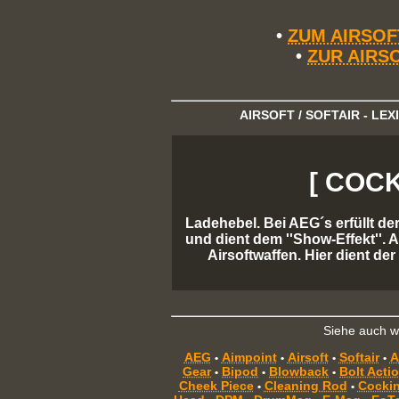
•
ZUM AIRSO
•
ZUR AIRS
AIRSOFT / SOFTAIR - LE
[ COCK
Ladehebel. Bei AEG´s erfüllt d
und dient dem ''Show-Effekt''.
Airsoftwaffen. Hier dient d
Siehe auch we
AEG
Aimpoint
Airsoft
Softair
A
•
•
•
•
Gear
Bipod
Blowback
Bolt Acti
•
•
•
Cheek Piece
Cleaning Rod
Cockin
•
•